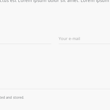
ctus est Lorem ipsum dolor sit amet. Lorem ipsum 
cted and stored.