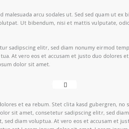
 id malesuada arcu sodales ut. Sed sed quam ut ex
olutpat. Ut bibendum, nisi et mattis vulputate, odi
tur sadipscing elitr, sed diam nonumy eirmod tempo
ua. At vero eos et accusam et justo duo dolores et
psum dolor sit amet.
dolores et ea rebum. Stet clita kasd gubergren, no
olor sit amet, consetetur sadipscing elitr, sed di
, sed diam voluptua. At vero eos et accusam et just