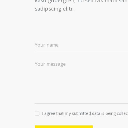
kasd gubergren, no sea takimata san
sadipscing elitr.
I agree that my submitted data is being colle