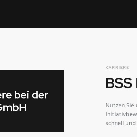
KARRIERE
BSS
ere bei der
GmbH
Nutzen Sie
Initiativbe
schnell und