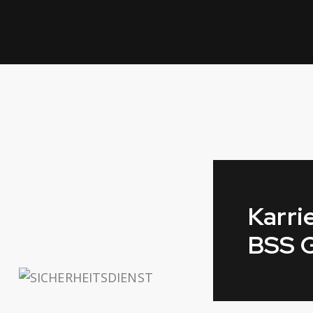
Karri
BSS 