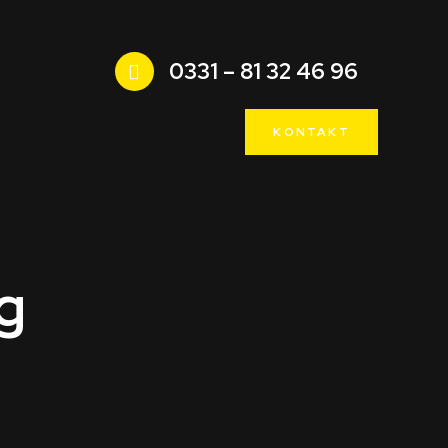
0331 – 81 32 46 96
KONTAKT
g