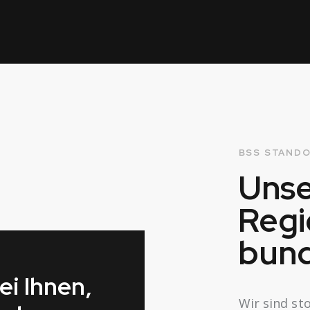
BSS STAND
Unse
Regi
bund
ei Ihnen,
Wir sind st