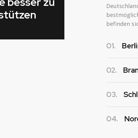
e besser zu
Deutschland
stützen
bestmöglich
befinden si
01.
Berli
02.
Bra
03.
Schl
04.
Nor