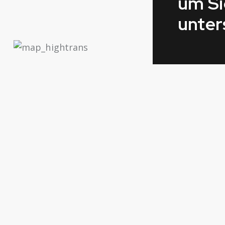
um Si
unter