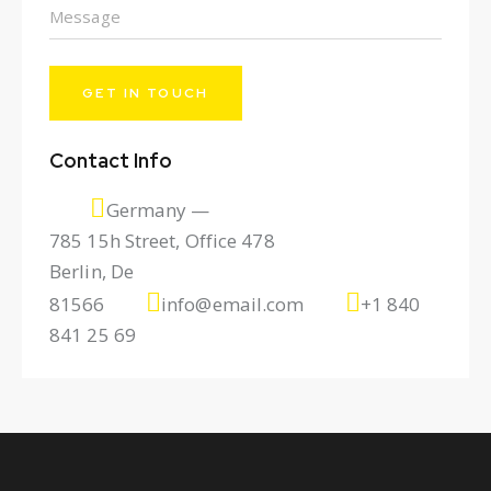
Contact Info
Germany —
785 15h Street, Office 478
Berlin, De
81566
info@email.com
+1 840
841 25 69